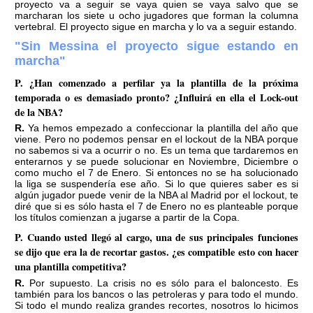
proyecto va a seguir se vaya quien se vaya salvo que se
marcharan los siete u ocho jugadores que forman la columna
vertebral. El proyecto sigue en marcha y lo va a seguir estando.
"Sin Messina el proyecto sigue estando en
marcha"
P. ¿Han comenzado a perfilar ya la plantilla de la próxima
temporada o es demasiado pronto? ¿Influirá en ella el Lock-out
de la NBA?
R. Ya hemos empezado a confeccionar la plantilla del año que
viene. Pero no podemos pensar en el lockout de la NBA porque
no sabemos si va a ocurrir o no. Es un tema que tardaremos en
enterarnos y se puede solucionar en Noviembre, Diciembre o
como mucho el 7 de Enero. Si entonces no se ha solucionado
la liga se suspendería ese año. Si lo que quieres saber es si
algún jugador puede venir de la NBA al Madrid por el lockout, te
diré que si es sólo hasta el 7 de Enero no es planteable porque
los títulos comienzan a jugarse a partir de la Copa.
P. Cuando usted llegó al cargo, una de sus principales funciones
se dijo que era la de recortar gastos. ¿es compatible esto con hacer
una plantilla competitiva?
R. Por supuesto. La crisis no es sólo para el baloncesto. Es
también para los bancos o las petroleras y para todo el mundo.
Si todo el mundo realiza grandes recortes, nosotros lo hicimos