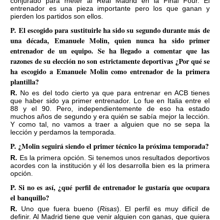
conjurado para meter al Real Madrid en la Final Four. El
entrenador es una pieza importante pero los que ganan y
pierden los partidos son ellos.
P. El escogido para sustituirle ha sido su segundo durante más de
una década, Emanuele Molin, quien nunca ha sido primer
entrenador de un equipo. Se ha llegado a comentar que las
razones de su elección no son estrictamente deportivas ¿Por qué se
ha escogido a Emanuele Molin como entrenador de la primera
plantilla?
R. No es del todo cierto ya que para entrenar en ACB tienes
que haber sido ya primer entrenador. Lo fue en Italia entre el
88 y el 90. Pero, independientemente de eso ha estado
muchos años de segundo y era quién se sabía mejor la lección.
Y como tal, no vamos a traer a alguien que no se sepa la
lección y perdamos la temporada.
P. ¿Molin seguirá siendo el primer técnico la próxima temporada?
R. Es la primera opción. Si tenemos unos resultados deportivos
acordes con la institución y él los desarrolla bien es la primera
opción.
P. Si no es así, ¿qué perfil de entrenador le gustaría que ocupara
el banquillo?
R. Uno que fuera bueno (
Risas
). El perfil es muy difícil de
definir. Al Madrid tiene que venir alguien con ganas, que quiera