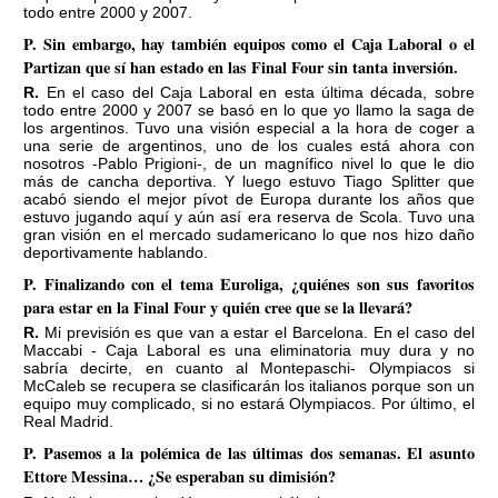
todo entre 2000 y 2007.
P. Sin embargo, hay también equipos como el Caja Laboral o el
Partizan que sí han estado en las Final Four sin tanta inversión.
R. En el caso del Caja Laboral en esta última década, sobre
todo entre 2000 y 2007 se basó en lo que yo llamo la saga de
los argentinos. Tuvo una visión especial a la hora de coger a
una serie de argentinos, uno de los cuales está ahora con
nosotros -Pablo Prigioni-, de un magnífico nivel lo que le dio
más de cancha deportiva. Y luego estuvo Tiago Splitter que
acabó siendo el mejor pívot de Europa durante los años que
estuvo jugando aquí y aún así era reserva de Scola. Tuvo una
gran visión en el mercado sudamericano lo que nos hizo daño
deportivamente hablando.
P. Finalizando con el tema Euroliga, ¿quiénes son sus favoritos
para estar en la Final Four y quién cree que se la llevará?
R. Mi previsión es que van a estar el Barcelona. En el caso del
Maccabi - Caja Laboral es una eliminatoria muy dura y no
sabría decirte, en cuanto al Montepaschi- Olympiacos si
McCaleb se recupera se clasificarán los italianos porque son un
equipo muy complicado, si no estará Olympiacos. Por último, el
Real Madrid.
P. Pasemos a la polémica de las últimas dos semanas. El asunto
Ettore Messina… ¿Se esperaban su dimisión?