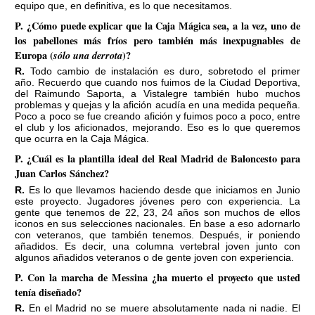
equipo que, en definitiva, es lo que necesitamos.
P. ¿Cómo puede explicar que la Caja Mágica sea, a la vez, uno de
los pabellones más fríos pero también más inexpugnables de
Europa (
sólo una derrota
)?
R. Todo cambio de instalación es duro, sobretodo el primer
año. Recuerdo que cuando nos fuimos de la Ciudad Deportiva,
del Raimundo Saporta, a Vistalegre también hubo muchos
problemas y quejas y la afición acudía en una medida pequeña.
Poco a poco se fue creando afición y fuimos poco a poco, entre
el club y los aficionados, mejorando. Eso es lo que queremos
que ocurra en la Caja Mágica.
P. ¿Cuál es la plantilla ideal del Real Madrid de Baloncesto para
Juan Carlos Sánchez?
R. Es lo que llevamos haciendo desde que iniciamos en Junio
este proyecto. Jugadores jóvenes pero con experiencia. La
gente que tenemos de 22, 23, 24 años son muchos de ellos
iconos en sus selecciones nacionales. En base a eso adornarlo
con veteranos, que también tenemos. Después, ir poniendo
añadidos. Es decir, una columna vertebral joven junto con
algunos añadidos veteranos o de gente joven con experiencia.
P. Con la marcha de Messina ¿ha muerto el proyecto que usted
tenía diseñado?
R. En el Madrid no se muere absolutamente nada ni nadie. El