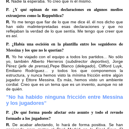
R. Nadie la esperaba. Yo creo que ni él mismo.
P. ¿Y qué opinan de sus declaraciones en algunos medios
extranjeros como la Reppublica?
R. Yo me tengo que fiar de lo que me dice él. él nos dicho que
han sido malinterpretadas esas declaraciones y que no
reflejaban la verdad de lo que sentía. Me tengo que creer que
es así.
P. ¿Había una escisión en la plantilla entre los seguidores de
Messina y los que no le querían?
R. Yo he viajado con el equipo a todos los partidos... No sólo
yo, también Alberto Herreros (
subdirector deportivo
), Jorge
Pérez (
jefe de prensa
),Pepe Blanco (
delegado
), Clifford Luyk,
Emiliano Rodríguez... y todos los que componemos la
estructura, y nunca hemos visto la mínima fricción entre algún
jugador y Ettore Messina. Es más, hemos visto un ambiente
cordial. Creo que es un tema que es un invento, aunque no sé
de quién.
"No ha habido ninguna fricción entre Messina
y los jugadores"
P. ¿De qué forma puede afectar este asunto y todo el revuelo
formado a los jugadores?
R. De acabar afectando, lo hará de forma positiva. Se han