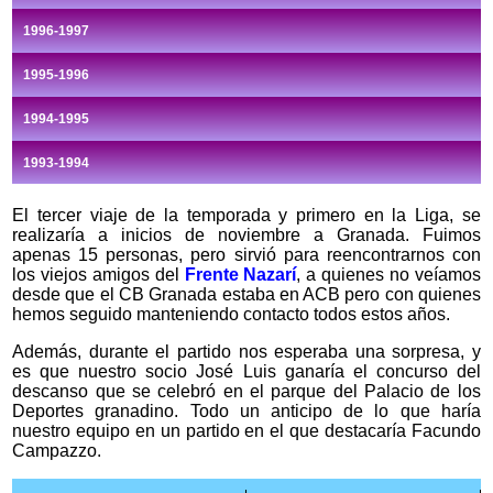
1996-1997
1995-1996
1994-1995
1993-1994
1992-1993
El tercer viaje de la temporada y primero en la Liga, se
realizaría a inicios de noviembre a Granada. Fuimos
* Los viajes en color gris carecen de documentación
apenas 15 personas, pero sirvió para reencontrarnos con
los viejos amigos del
Frente Nazarí
, a quienes no veíamos
desde que el CB Granada estaba en ACB pero con quienes
hemos seguido manteniendo contacto todos estos años.
Además, durante el partido nos esperaba una sorpresa, y
es que nuestro socio José Luis ganaría el concurso del
descanso que se celebró en el parque del Palacio de los
Deportes granadino. Todo un anticipo de lo que haría
nuestro equipo en un partido en el que destacaría Facundo
Campazzo.