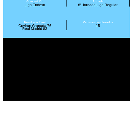
Competición
Jornada
Liga Endesa
8ª Jornada Liga Regular
Resultado Final
Peñistas desplazados
Covirán Granada 76
15
Real Madrid 83
En el Palacio de Deportes
Los desplazados, en el Palacio de Deportes granadino.