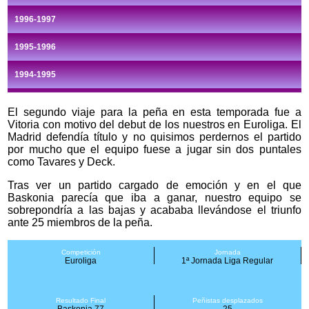
1996-1997
1995-1996
1994-1995
1993-1994
El segundo viaje para la peña en esta temporada fue a
Vitoria con motivo del debut de los nuestros en Euroliga. El
1992-1993
Madrid defendía título y no quisimos perdernos el partido
* Los viajes en color gris carecen de documentación
por mucho que el equipo fuese a jugar sin dos puntales
como Tavares y Deck.
Tras ver un partido cargado de emoción y en el que
Baskonia parecía que iba a ganar, nuestro equipo se
sobrepondría a las bajas y acababa llevándose el triunfo
ante 25 miembros de la peña.
Competición
Jornada
Euroliga
1ª Jornada Liga Regular
Resultado Final
Peñistas desplazados