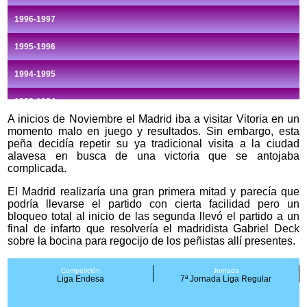
1996-1997
1995-1996
1994-1995
1993-1994
A inicios de Noviembre el Madrid iba a visitar Vitoria en un
1992-1993
momento malo en juego y resultados. Sin embargo, esta
peña decidía repetir su ya tradicional visita a la ciudad
* Los viajes en color gris carecen de documentación
alavesa en busca de una victoria que se antojaba
complicada.
El Madrid realizaría una gran primera mitad y parecía que
podría llevarse el partido con cierta facilidad pero un
bloqueo total al inicio de las segunda llevó el partido a un
final de infarto que resolvería el madridista Gabriel Deck
sobre la bocina para regocijo de los peñistas allí presentes.
Competición
Jornada
Liga Endesa
7ª Jornada Liga Regular