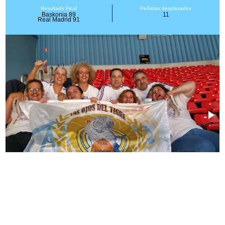
Resultado Final
Peñistas desplazados
Baskonia 89
11
Real Madrid 91
En el hotel
Parte de nuestros peñistas en el Buesa Arena
NOTICIAS